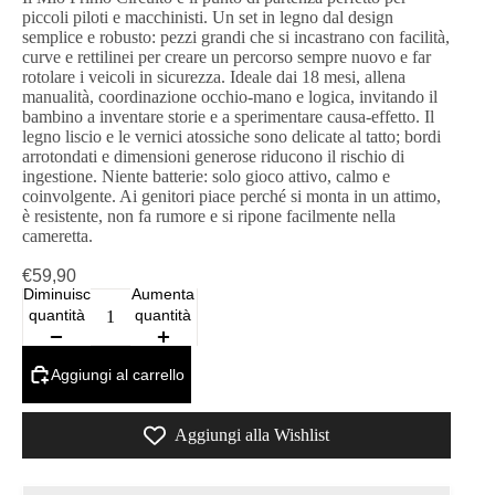
piccoli piloti e macchinisti. Un set in legno dal design
semplice e robusto: pezzi grandi che si incastrano con facilità,
curve e rettilinei per creare un percorso sempre nuovo e far
rotolare i veicoli in sicurezza. Ideale dai 18 mesi, allena
manualità, coordinazione occhio‑mano e logica, invitando il
bambino a inventare storie e a sperimentare causa‑effetto. Il
legno liscio e le vernici atossiche sono delicate al tatto; bordi
arrotondati e dimensioni generose riducono il rischio di
ingestione. Niente batterie: solo gioco attivo, calmo e
coinvolgente. Ai genitori piace perché si monta in un attimo,
è resistente, non fa rumore e si ripone facilmente nella
cameretta.
€59,90
Diminuisci
Aumenta
quantità
quantità
Aggiungi al carrello
Aggiungi alla Wishlist