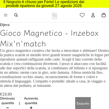
Il Negozio è chiuso per Ferie! Le spedizioni dei
prodotti ripartono da giovedì 27 agosto 2026
Djeco
Gioco Magnetico - Inzebox
Mix'n'match
Un gioco magnetico creativo che invita a mescolare e abbinare! Dentro
la pratica scatola in metallo trovi grandi tessere magnetiche in legno per
riprodurre animali raffigurati sulle carte. Scegli il lato corretto della
scatola e crea combinazioni divertenti. I pezzi si attaccano con facilità
alle due superfici della scatola, si combinano all’infinito e si ripongono
in un attimo: niente caos in giro, solo fantasia. Allena motricità fine,
coordinazione occhio–mano, riconoscimento di forme e colori e
stimola il linguaggio. Compatto e portatile: ideale a casa, in viaggio o
in attesa dal pediatra, al ristorante.
€19,90
Diminuisci
Aumenta
quantità
quantità
Esaurito