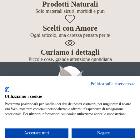
Prodotti Naturali
Solo materiali sicuri, morbidi e puri
Scelti con Amore
Ogni articolo, una carezza pensata per te
Curiamo i dettagli
Piccole cose, grande attenzione quotidiana
Politica sulla riservatezza
Utilizziamo i cookie
Potremmo posizionarli per l'analisi dei dati dei nostri visitatori, per migliorare il nostro
Giochi
sito Web, mostrare contenuti personalizzati e offrirti un'esperienza di navigazione
Neonato
eccezionale. Per ulteriori informazioni sui cookie utilizziamo aprire le impostazioni.
Accessori
Scuola
Shop Online
Accettare tutti
Negare
© Mille Gru di Sofia Calore. P.IVA 05033240283