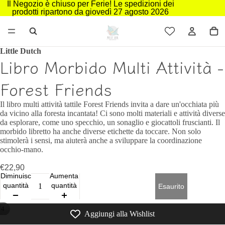
Il Negozio è chiuso per Ferie! Le spedizioni dei
prodotti ripartono da giovedì 27 agosto 2026
Little Dutch
Libro Morbido Multi Attività -
Forest Friends
Il libro multi attività tattile Forest Friends invita a dare un'occhiata più
da vicino alla foresta incantata! Ci sono molti materiali e attività diverse
da esplorare, come uno specchio, un sonaglio e giocattoli fruscianti. Il
morbido libretto ha anche diverse etichette da toccare. Non solo
stimolerà i sensi, ma aiuterà anche a sviluppare la coordinazione
occhio-mano.
€22,90
Diminuisci
Aumenta
quantità
quantità
Esaurito
/
4
Aggiungi alla Wishlist