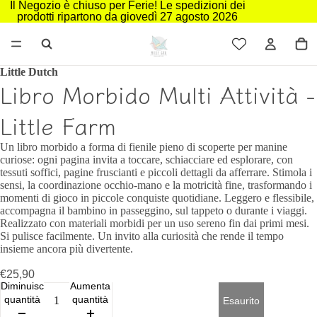
Il Negozio è chiuso per Ferie! Le spedizioni dei
prodotti ripartono da giovedì 27 agosto 2026
Little Dutch
Libro Morbido Multi Attività -
Little Farm
Un libro morbido a forma di fienile pieno di scoperte per manine
curiose: ogni pagina invita a toccare, schiacciare ed esplorare, con
tessuti soffici, pagine fruscianti e piccoli dettagli da afferrare. Stimola i
sensi, la coordinazione occhio-mano e la motricità fine, trasformando i
momenti di gioco in piccole conquiste quotidiane. Leggero e flessibile,
accompagna il bambino in passeggino, sul tappeto o durante i viaggi.
Realizzato con materiali morbidi per un uso sereno fin dai primi mesi.
Si pulisce facilmente. Un invito alla curiosità che rende il tempo
insieme ancora più divertente.
€25,90
Diminuisci
Aumenta
quantità
quantità
Esaurito