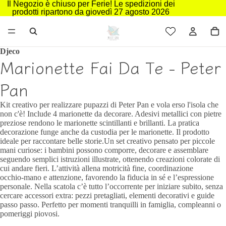
Il Negozio è chiuso per Ferie! Le spedizioni dei
prodotti ripartono da giovedì 27 agosto 2026
Djeco
Marionette Fai Da Te - Peter
Pan
Kit creativo per realizzare pupazzi di Peter Pan e vola erso l'isola che
non c'è! Include 4 marionette da decorare. Adesivi metallici con pietre
preziose rendono le marionette scintillanti e brillanti. La pratica
decorazione funge anche da custodia per le marionette. Il prodotto
ideale per raccontare belle storie.Un set creativo pensato per piccole
mani curiose: i bambini possono comporre, decorare e assemblare
seguendo semplici istruzioni illustrate, ottenendo creazioni colorate di
cui andare fieri. L’attività allena motricità fine, coordinazione
occhio‑mano e attenzione, favorendo la fiducia in sé e l’espressione
personale. Nella scatola c’è tutto l’occorrente per iniziare subito, senza
cercare accessori extra: pezzi pretagliati, elementi decorativi e guide
passo passo. Perfetto per momenti tranquilli in famiglia, compleanni o
pomeriggi piovosi.