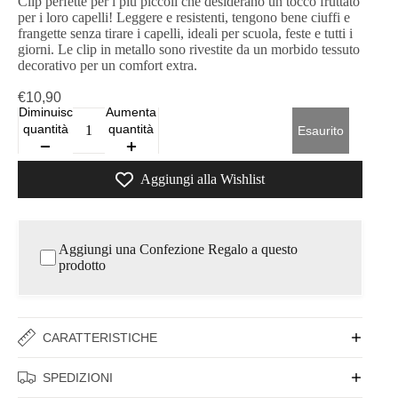
Clip perfette per i più piccoli che desiderano un tocco fruttato
per i loro capelli! Leggere e resistenti, tengono bene ciuffi e
frangette senza tirare i capelli, ideali per scuola, feste e tutti i
giorni. Le clip in metallo sono rivestite da un morbido tessuto
decorativo per un comfort extra.
€10,90
Diminuisci
Aumenta
quantità
quantità
Esaurito
Aggiungi alla Wishlist
Aggiungi una Confezione Regalo a questo
prodotto
CARATTERISTICHE
SPEDIZIONI