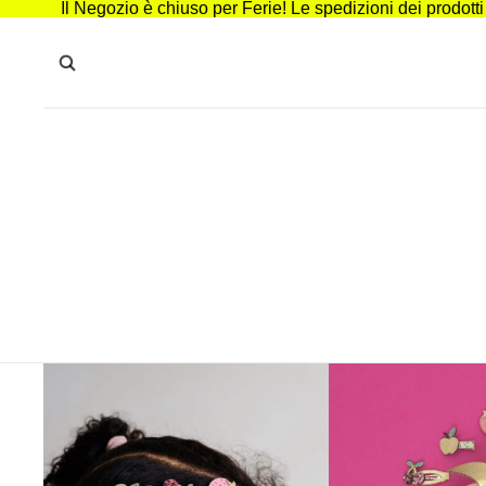
Il Negozio è chiuso per Ferie! Le spedizioni dei prodott