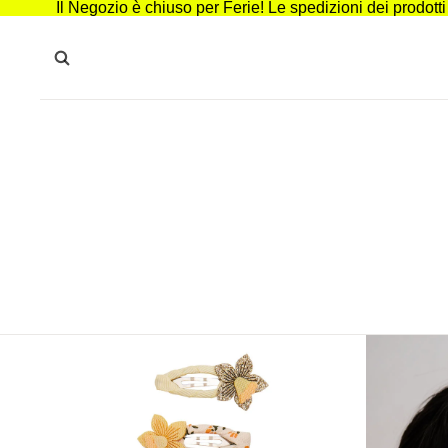
Il Negozio è chiuso per Ferie! Le spedizioni dei prodott