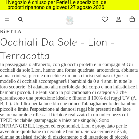
Il Negozio è chiuso per Ferie! Le spedizioni dei
prodotti ripartono da giovedì 27 agosto 2026
Ki ET LA
Occhiali Da Sole - Lion -
Terracotta
In passeggiata o all'aperto, con gli occhi protetti e in compagnia! Gli
occhiali da sole Lion, hanno una forma quadrata, arrotondata, abbinata
a una criniera, piccole orecchie e un muso inciso sul naso. Questo
modello di occhiali accompagnerà i bambini da 0 a 4 anni in tutte le
loro scoperte! Si adattano alla morfologia del corpo e non infastidisce i
bambini piccoli. Le lenti sono in policarbonato di categoria 3 che
garantiscono una protezione ideale e filtrano il 100% dei raggi UV (A,
B, C). Un filtro per la luce blu che riduce l'abbagliamento dei bambini
piccoli e limita l'esposizione ai dannosi raggi blu presenti nella luce
solare naturale e riflessa. Il telaio è realizzato in un unico pezzo di
TPEE riciclabile (stampaggio a iniezione singola). Sono
INFRANGIBILI, leggeri ed ergonomici, Lion è progettato per le
avventure quotidiane di neonati e bambini. Senza cerniere né viti,
elimina qualsiasi rischio di pizzicamento o di ingestione di piccole