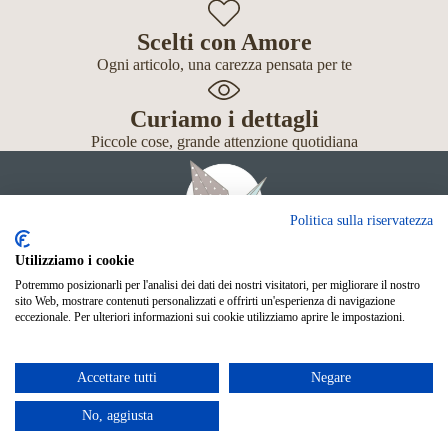
Scelti con Amore
Ogni articolo, una carezza pensata per te
Curiamo i dettagli
Piccole cose, grande attenzione quotidiana
Politica sulla riservatezza
Utilizziamo i cookie
Potremmo posizionarli per l'analisi dei dati dei nostri visitatori, per migliorare il nostro
Giochi
sito Web, mostrare contenuti personalizzati e offrirti un'esperienza di navigazione
Neonato
eccezionale. Per ulteriori informazioni sui cookie utilizziamo aprire le impostazioni.
Accessori
Scuola
Shop Online
Accettare tutti
Negare
© Mille Gru di Sofia Calore. P.IVA 05033240283
Metodi di pagamento
No, aggiusta
Facebook
Instagram