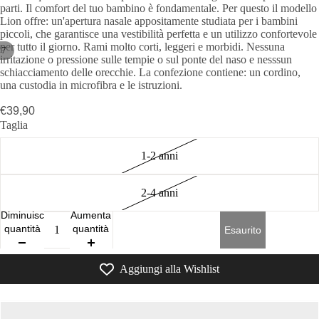
parti. Il comfort del tuo bambino è fondamentale. Per questo il modello
Lion offre: un'apertura nasale appositamente studiata per i bambini
piccoli, che garantisce una vestibilità perfetta e un utilizzo confortevole
per tutto il giorno. Rami molto corti, leggeri e morbidi. Nessuna
/
7
irritazione o pressione sulle tempie o sul ponte del naso e nesssun
schiacciamento delle orecchie. La confezione contiene: un cordino,
una custodia in microfibra e le istruzioni.
€39,90
Taglia
1-2 anni
2-4 anni
Diminuisci
Aumenta
quantità
quantità
Esaurito
Aggiungi alla Wishlist