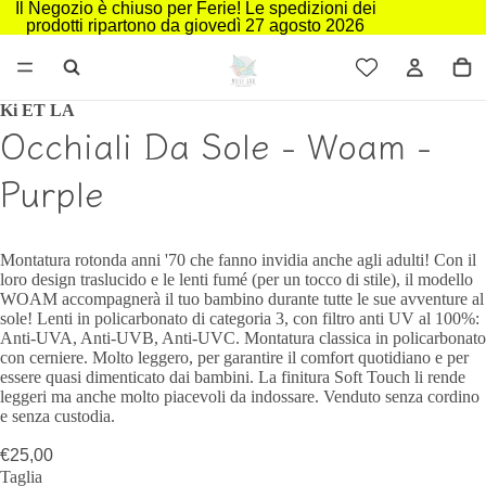
Il Negozio è chiuso per Ferie! Le spedizioni dei
prodotti ripartono da giovedì 27 agosto 2026
Ki ET LA
Occhiali Da Sole - Woam -
Purple
Montatura rotonda anni '70 che fanno invidia anche agli adulti! Con il
loro design traslucido e le lenti fumé (per un tocco di stile), il modello
WOAM accompagnerà il tuo bambino durante tutte le sue avventure al
sole! Lenti in policarbonato di categoria 3, con filtro anti UV al 100%:
Anti-UVA, Anti-UVB, Anti-UVC. Montatura classica in policarbonato
con cerniere. Molto leggero, per garantire il comfort quotidiano e per
essere quasi dimenticato dai bambini. La finitura Soft Touch li rende
leggeri ma anche molto piacevoli da indossare. Venduto senza cordino
e senza custodia.
€25,00
Taglia