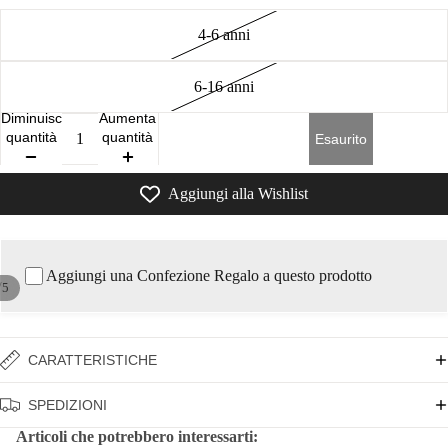
4-6 anni
6-16 anni
Diminuisci
Aumenta
quantità
quantità
Esaurito
Aggiungi alla Wishlist
Aggiungi una Confezione Regalo a questo prodotto
/
5
CARATTERISTICHE
SPEDIZIONI
Articoli che potrebbero interessarti: