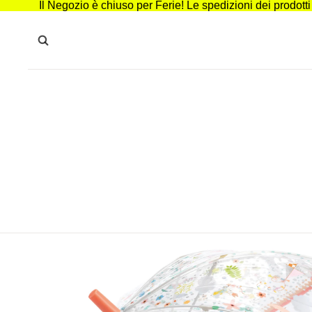
Il Negozio è chiuso per Ferie! Le spedizioni dei prodott