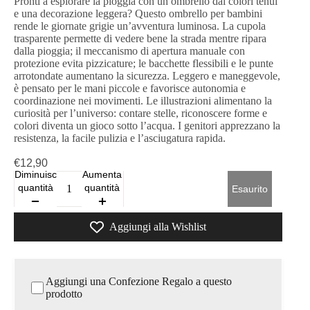
Pronti a esplorare la pioggia con un ombrello dai colori tenui
e una decorazione leggera? Questo ombrello per bambini
rende le giornate grigie un’avventura luminosa. La cupola
trasparente permette di vedere bene la strada mentre ripara
dalla pioggia; il meccanismo di apertura manuale con
protezione evita pizzicature; le bacchette flessibili e le punte
arrotondate aumentano la sicurezza. Leggero e maneggevole,
è pensato per le mani piccole e favorisce autonomia e
coordinazione nei movimenti. Le illustrazioni alimentano la
curiosità per l’universo: contare stelle, riconoscere forme e
colori diventa un gioco sotto l’acqua. I genitori apprezzano la
resistenza, la facile pulizia e l’asciugatura rapida.
€12,90
Diminuisci
Aumenta
quantità
quantità
Esaurito
Aggiungi alla Wishlist
Aggiungi una Confezione Regalo a questo
prodotto