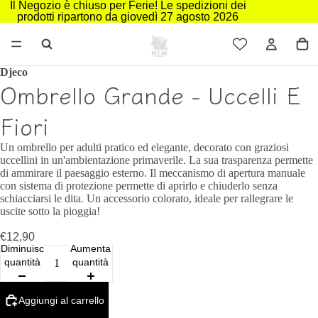
Il Negozio è chiuso per Ferie! Le spedizioni dei
prodotti ripartono da giovedì 27 agosto 2026
Djeco
Ombrello Grande - Uccelli E
Fiori
Un ombrello per adulti pratico ed elegante, decorato con graziosi
uccellini in un'ambientazione primaverile. La sua trasparenza permette
di ammirare il paesaggio esterno. Il meccanismo di apertura manuale
con sistema di protezione permette di aprirlo e chiuderlo senza
schiacciarsi le dita. Un accessorio colorato, ideale per rallegrare le
uscite sotto la pioggia!
€12,90
Diminuisci
Aumenta
quantità
quantità
Aggiungi al carrello