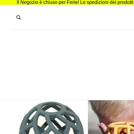
Il Negozio è chiuso per Ferie! Le spedizioni dei prodott