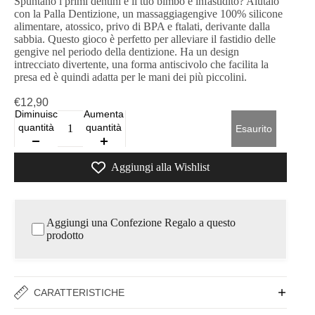
Spuntano i primi dentini e il tuo bimbo è infastidito? Aiutalo
con la Palla Dentizione, un massaggiagengive 100% silicone
alimentare, atossico, privo di BPA e ftalati, derivante dalla
sabbia. Questo gioco è perfetto per alleviare il fastidio delle
gengive nel periodo della dentizione. Ha un design
intrecciato divertente, una forma antiscivolo che facilita la
presa ed è quindi adatta per le mani dei più piccolini.
€12,90
Diminuisci
Aumenta
quantità
quantità
Esaurito
Aggiungi alla Wishlist
Aggiungi una Confezione Regalo a questo
prodotto
CARATTERISTICHE