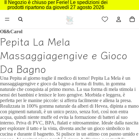
Il Negozio è chiuso per Ferie! Le spedizioni dei
prodotti ripartono da giovedì 27 agosto 2026
Oli&Carol
Pepita La Mela
Massaggiagengive e Gioco
Da Bagno
Una Pepita al giorno toglie il medico di torno! Pepita La Mela è un
massaggiagengive e gioco da bagno a forma di frutto, in gomma
naturale che conquista al primo morso. La sua forma di mela stimola i
sensi dei bambini e lenisce le loro gengive. Morbida e leggera, è
perfetta per le manine piccole: si afferra facilmente e allena la presa.
Realizzata in 100% gomma naturale da alberi di Hevea, dipinta a mano
con pigmenti naturali, è un unico pezzo, senza fori, così non entra
acqua, quindi niente muffe ed evita la formazione di batteri al suo
interno. Priva di PVC, BPA, ftalati e nitrosammine. Ideale dalla nascita
per esplorare il tatto e la vista, diventa anche un gioco simbolico in
cucina e durante il bagnetto. Si pulisce in un attimo con panno umido e