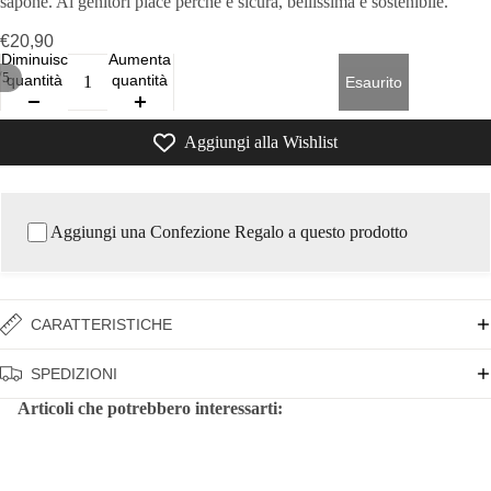
sapone. Ai genitori piace perché è sicura, bellissima e sostenibile.
€20,90
Diminuisci
Aumenta
/
5
quantità
quantità
Esaurito
Aggiungi alla Wishlist
Aggiungi una Confezione Regalo a questo prodotto
CARATTERISTICHE
SPEDIZIONI
Articoli che potrebbero interessarti: