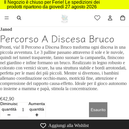
Il Negozio è chiuso per Ferie! Le spedizioni dei
prodotti ripartono da giovedì 27 agosto 2026
Janod
Percorso A Discesa Bruco
Pronti, via! Il Percorso a Discesa Bruco trasforma ogni discesa in una
piccola avventura. Le 3 palline passano attraverso il sole e le nuvole,
quindi nel tunnel trasparente, fanno suonare la campanella, finiscono
nel giardino e infine formano un bruco. Realizzato in legno robusto e
colorato con vernici sicure, ha una struttura stabile e bordi arrotondati,
perfetta per le mani dei più piccoli. Mentre si divertono, i bambini
allenano coordinazione occhio-mano, motricità fine, attenzione e
comprensione del rapporto causa-effetto. Ideale per il gioco autonomo
o insieme a mamma e papà, stimola la concentrazione.
€42,90
Diminuisci
Aumenta
quantità
quantità
Esaurito
Aggiungi alla Wishlist