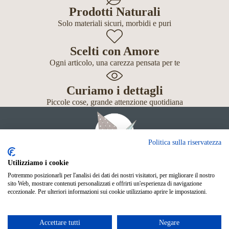
Prodotti Naturali
Solo materiali sicuri, morbidi e puri
Scelti con Amore
Ogni articolo, una carezza pensata per te
Curiamo i dettagli
Piccole cose, grande attenzione quotidiana
Politica sulla riservatezza
Utilizziamo i cookie
Potremmo posizionarli per l'analisi dei dati dei nostri visitatori, per migliorare il nostro
Giochi
sito Web, mostrare contenuti personalizzati e offrirti un'esperienza di navigazione
Neonato
eccezionale. Per ulteriori informazioni sui cookie utilizziamo aprire le impostazioni.
Accessori
Scuola
Shop Online
Accettare tutti
Negare
© Mille Gru di Sofia Calore. P.IVA 05033240283