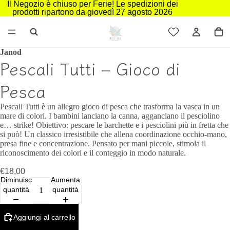
Il Negozio è chiuso per Ferie! Le spedizioni dei
prodotti ripartono da giovedì 27 agosto 2026
Janod
Pescali Tutti – Gioco di
Pesca
Pescali Tutti è un allegro gioco di pesca che trasforma la vasca in un
mare di colori. I bambini lanciano la canna, agganciano il pesciolino
e… strike! Obiettivo: pescare le barchette e i pesciolini più in fretta che
si può! Un classico irresistibile che allena coordinazione occhio-mano,
presa fine e concentrazione. Pensato per mani piccole, stimola il
riconoscimento dei colori e il conteggio in modo naturale.
€18,00
Diminuisci
Aumenta
quantità
quantità
Aggiungi al carrello