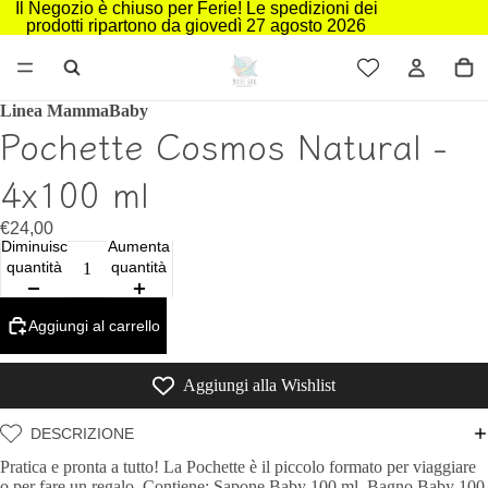
Il Negozio è chiuso per Ferie! Le spedizioni dei
prodotti ripartono da giovedì 27 agosto 2026
Linea MammaBaby
Pochette Cosmos Natural -
4x100 ml
€24,00
Diminuisci
Aumenta
quantità
quantità
Aggiungi al carrello
Aggiungi alla Wishlist
DESCRIZIONE
Pratica e pronta a tutto! La Pochette è il piccolo formato per viaggiare
o per fare un regalo. Contiene: Sapone Baby 100 ml, Bagno Baby 100