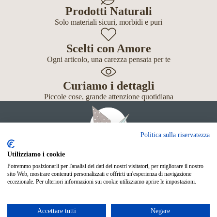
Prodotti Naturali
Solo materiali sicuri, morbidi e puri
Scelti con Amore
Ogni articolo, una carezza pensata per te
Curiamo i dettagli
Piccole cose, grande attenzione quotidiana
Politica sulla riservatezza
Utilizziamo i cookie
Potremmo posizionarli per l'analisi dei dati dei nostri visitatori, per migliorare il nostro
Giochi
sito Web, mostrare contenuti personalizzati e offrirti un'esperienza di navigazione
Neonato
eccezionale. Per ulteriori informazioni sui cookie utilizziamo aprire le impostazioni.
Accessori
Scuola
Shop Online
Accettare tutti
Negare
© Mille Gru di Sofia Calore. P.IVA 05033240283