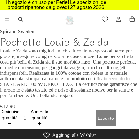
Il Negozio è chiuso per Ferie! Le spedizioni dei
prodotti ripartono da giovedì 27 agosto 2026
Spira of Sweden
Pochette Louie & Zelda
Louie e Zelda sono migliori amici: si incontrano spesso al parco per
giocare, inseguire conigli e scoprire cose curiose. Louie pensa che la
cosa più bella di Zelda sia il suo morbido naso. Una pochette perfetta,
di medie dimensioni, per gadget da viaggio, trucchi e altri oggetti
indispensabili. Realizzata in 100% cotone con fodera in materiale
antimacchia, stampata a mano, è un prodotto certificato secondo lo
STANDARD 100 by OEKO-TEX®. La certificazione garantisce che
il prodotto è stato testato ed è privo di sostanze nocive per la salute e
per l’ambiente. Una bella idea regalo!
€12,90
Diminuisci
Aumenta
quantità
quantità
Esaurito
Aggiungi alla Wishlist