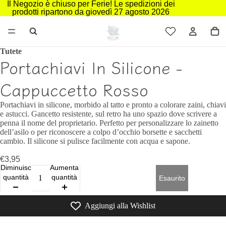
Il Negozio è chiuso per Ferie! Le spedizioni dei
prodotti ripartono da giovedì 27 agosto 2026
Tutete
Portachiavi In Silicone -
Cappuccetto Rosso
Portachiavi in silicone, morbido al tatto e pronto a colorare zaini, chiavi
e astucci. Gancetto resistente, sul retro ha uno spazio dove scrivere a
penna il nome del proprietario. Perfetto per personalizzare lo zainetto
dell’asilo o per riconoscere a colpo d’occhio borsette e sacchetti
cambio. Il silicone si pulisce facilmente con acqua e sapone.
€3,95
Diminuisci
Aumenta
quantità
quantità
Esaurito
Aggiungi alla Wishlist