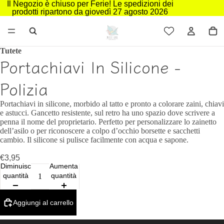
Il Negozio è chiuso per Ferie! Le spedizioni dei
prodotti ripartono da giovedì 27 agosto 2026
Tutete
Portachiavi In Silicone -
Polizia
Portachiavi in silicone, morbido al tatto e pronto a colorare zaini, chiavi
e astucci. Gancetto resistente, sul retro ha uno spazio dove scrivere a
penna il nome del proprietario. Perfetto per personalizzare lo zainetto
dell’asilo o per riconoscere a colpo d’occhio borsette e sacchetti
cambio. Il silicone si pulisce facilmente con acqua e sapone.
€3,95
Diminuisci
Aumenta
quantità
quantità
Aggiungi al carrello