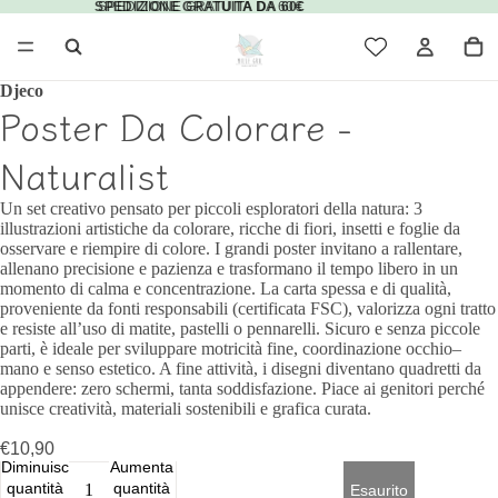
SPEDIZIONE GRATUITA DA 60€
SPEDIZIONE GRATUITA DA 60€
Djeco
Poster Da Colorare -
Naturalist
Un set creativo pensato per piccoli esploratori della natura: 3
illustrazioni artistiche da colorare, ricche di fiori, insetti e foglie da
osservare e riempire di colore. I grandi poster invitano a rallentare,
allenano precisione e pazienza e trasformano il tempo libero in un
momento di calma e concentrazione. La carta spessa e di qualità,
proveniente da fonti responsabili (certificata FSC), valorizza ogni tratto
e resiste all’uso di matite, pastelli o pennarelli. Sicuro e senza piccole
parti, è ideale per sviluppare motricità fine, coordinazione occhio–
mano e senso estetico. A fine attività, i disegni diventano quadretti da
appendere: zero schermi, tanta soddisfazione. Piace ai genitori perché
unisce creatività, materiali sostenibili e grafica curata.
€10,90
Diminuisci
Aumenta
quantità
quantità
Esaurito