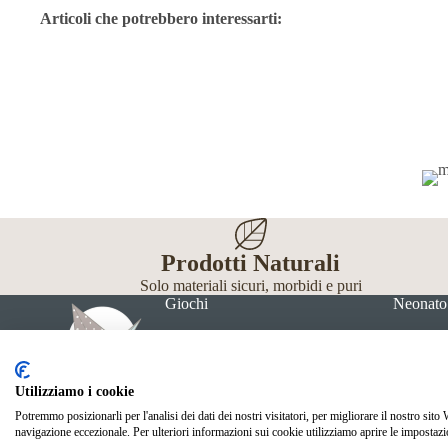
Articoli che potrebbero interessarti:
Prodotti Naturali
Solo materiali sicuri, morbidi e puri
Giochi
Neonato
Utilizziamo i cookie
Potremmo posizionarli per l'analisi dei dati dei nostri visitatori, per migliorare il nostro sito
navigazione eccezionale. Per ulteriori informazioni sui cookie utilizziamo aprire le impostazi
© Mille Gru di Sofia Calore. P.IVA 05033240283