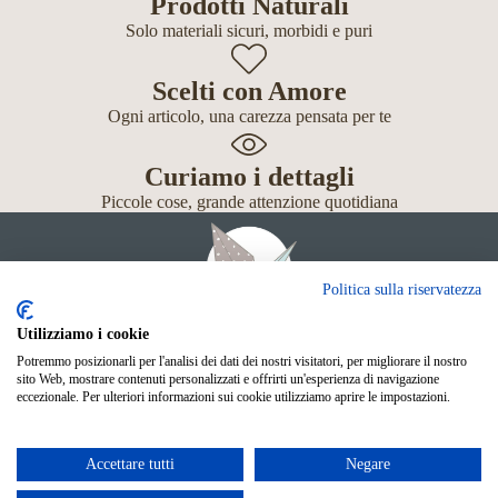
Prodotti Naturali
Solo materiali sicuri, morbidi e puri
Scelti con Amore
Ogni articolo, una carezza pensata per te
Curiamo i dettagli
Piccole cose, grande attenzione quotidiana
Politica sulla riservatezza
Utilizziamo i cookie
Potremmo posizionarli per l'analisi dei dati dei nostri visitatori, per migliorare il nostro
Giochi
sito Web, mostrare contenuti personalizzati e offrirti un'esperienza di navigazione
Neonato
eccezionale. Per ulteriori informazioni sui cookie utilizziamo aprire le impostazioni.
Accessori
Scuola
Shop Online
Accettare tutti
Negare
© Mille Gru di Sofia Calore. P.IVA 05033240283
Metodi di pagamento