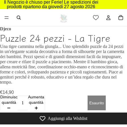
Il Negozio è chiuso per Ferie! Le spedizioni dei
prodotti ripartono da giovedì 27 agosto 2026
Djeco
Puzzle 24 pezzi - La Tigre
Una tigre cammina nella giungla... Uno splendido puzzle da 24 pezzi
in un'elegante scatola decorativa a forma di silhouette per la cameretta
dei bambini. Pezzi spessi e di grandi dimensioni facili da impugnare,
per creare e rifare il puzzle a piacimento. Mentre il bambino gioca,
allena motricità fine, coordinazione occhio‑mano e riconoscimento di
forme e colori, sviluppando pazienza e piccoli ragionamenti. Piace ai
genitori perché è robusto, educativo e un’idea regalo che dura nel
tempo.
€14,90
Diminuisci
Aumenta
quantità
quantità
Esaurito
Aggiungi alla Wishlist