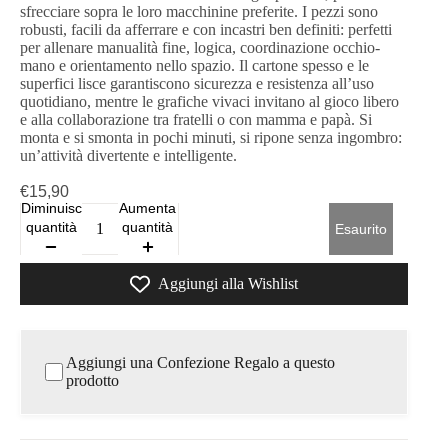
sfrecciare sopra le loro macchinine preferite. I pezzi sono
robusti, facili da afferrare e con incastri ben definiti: perfetti
per allenare manualità fine, logica, coordinazione occhio-
mano e orientamento nello spazio. Il cartone spesso e le
superfici lisce garantiscono sicurezza e resistenza all’uso
quotidiano, mentre le grafiche vivaci invitano al gioco libero
e alla collaborazione tra fratelli o con mamma e papà. Si
monta e si smonta in pochi minuti, si ripone senza ingombro:
un’attività divertente e intelligente.
€15,90
Diminuisci
Aumenta
quantità
quantità
Esaurito
Aggiungi alla Wishlist
Aggiungi una Confezione Regalo a questo
prodotto