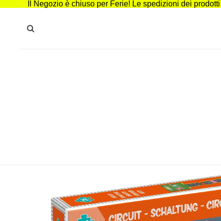
Il Negozio è chiuso per Ferie! Le spedizioni dei prodott