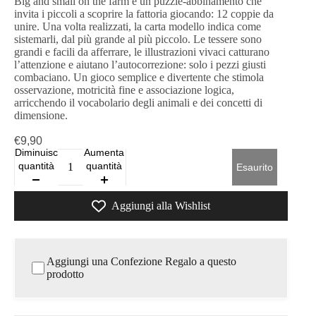
Big and small on the farm è un puzzle-abbinamento che
invita i piccoli a scoprire la fattoria giocando: 12 coppie da
unire. Una volta realizzati, la carta modello indica come
sistemarli, dal più grande al più piccolo. Le tessere sono
grandi e facili da afferrare, le illustrazioni vivaci catturano
l’attenzione e aiutano l’autocorrezione: solo i pezzi giusti
combaciano. Un gioco semplice e divertente che stimola
osservazione, motricità fine e associazione logica,
arricchendo il vocabolario degli animali e dei concetti di
dimensione.
€9,90
Diminuisci
Aumenta
quantità
quantità
Esaurito
Aggiungi alla Wishlist
Aggiungi una Confezione Regalo a questo
prodotto