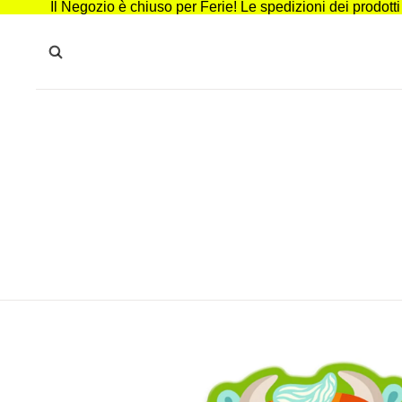
Il Negozio è chiuso per Ferie! Le spedizioni dei prodott