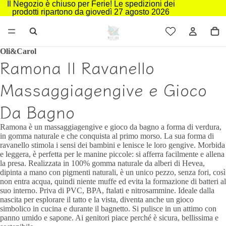
Il Negozio è chiuso per Ferie! Le spedizioni dei
prodotti ripartono da giovedì 27 agosto 2026
Oli&Carol
Ramona Il Ravanello
Massaggiagengive e Gioco
Da Bagno
Ramona è un massaggiagengive e gioco da bagno a forma di verdura,
in gomma naturale e che conquista al primo morso. La sua forma di
ravanello stimola i sensi dei bambini e lenisce le loro gengive. Morbida
e leggera, è perfetta per le manine piccole: si afferra facilmente e allena
la presa. Realizzata in 100% gomma naturale da alberi di Hevea,
dipinta a mano con pigmenti naturali, è un unico pezzo, senza fori, così
non entra acqua, quindi niente muffe ed evita la formazione di batteri al
suo interno. Priva di PVC, BPA, ftalati e nitrosammine. Ideale dalla
nascita per esplorare il tatto e la vista, diventa anche un gioco
simbolico in cucina e durante il bagnetto. Si pulisce in un attimo con
panno umido e sapone. Ai genitori piace perché è sicura, bellissima e