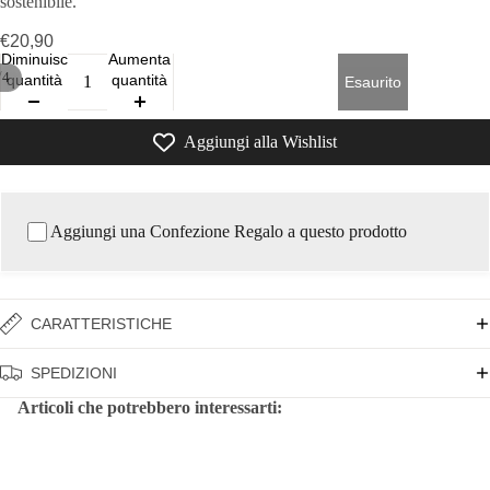
sostenibile.
€20,90
Diminuisci
Aumenta
/
4
quantità
quantità
Esaurito
Aggiungi alla Wishlist
Aggiungi una Confezione Regalo a questo prodotto
CARATTERISTICHE
SPEDIZIONI
Articoli che potrebbero interessarti: