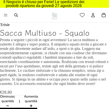
Il Negozio è chiuso per Ferie! Le spedizioni dei
prodotti ripartono da giovedì 27 agosto 2026
Trixie
Sacca Multiuso - Squalo
Pronta a seguire i piccoli in ogni avventura! La sacca multiuso a
zainetto è allegra e super pratica. Il simpatico squalo invita a giocare e
rende più divertente andare all’asilo, a sport o in gita. Leggera ma
sorprendentemente capiente, si chiude con una coulisse che diventano
comodi spallacci regolabili: i bambini imparano a fare da soli,
esercitando coordinazione e autonomia. Realizzata con tessuti robusti e
sicuri per l’uso quotidiano, resiste agli urti della giornata e si pulisce
facilmente. Le cuciture rinforzate e la chiusura semplice, senza zip o
parti rigide, la rendono confortevole e adatta alle routine di ogni
giorno. Si ripiega in un attimo e occupa poco spazio nello zaino o nel
cassetto. Un accessorio essenziale che ogni bimbo deve avere!
€26,90
Diminuisci
Aumenta
quantità
quantità