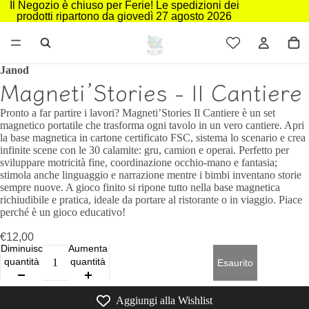
Il Negozio è chiuso per Ferie! Le spedizioni dei
prodotti ripartono da giovedì 27 agosto 2026
Janod
Magneti’Stories - Il Cantiere
Pronto a far partire i lavori? Magneti’Stories Il Cantiere è un set
magnetico portatile che trasforma ogni tavolo in un vero cantiere. Apri
la base magnetica in cartone certificato FSC, sistema lo scenario e crea
infinite scene con le 30 calamite: gru, camion e operai. Perfetto per
sviluppare motricità fine, coordinazione occhio-mano e fantasia;
stimola anche linguaggio e narrazione mentre i bimbi inventano storie
sempre nuove. A gioco finito si ripone tutto nella base magnetica
richiudibile e pratica, ideale da portare al ristorante o in viaggio. Piace
perché è un gioco educativo!
€12,00
Diminuisci
Aumenta
quantità
quantità
Esaurito
Aggiungi alla Wishlist