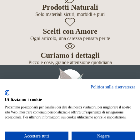
Prodotti Naturali
Solo materiali sicuri, morbidi e puri
Scelti con Amore
Ogni articolo, una carezza pensata per te
Curiamo i dettagli
Piccole cose, grande attenzione quotidiana
Politica sulla riservatezza
Utilizziamo i cookie
Potremmo posizionarli per l'analisi dei dati dei nostri visitatori, per migliorare il nostro
Giochi
sito Web, mostrare contenuti personalizzati e offrirti un'esperienza di navigazione
Neonato
eccezionale. Per ulteriori informazioni sui cookie utilizziamo aprire le impostazioni.
Accessori
Scuola
Shop Online
Accettare tutti
Negare
© Mille Gru di Sofia Calore. P.IVA 05033240283