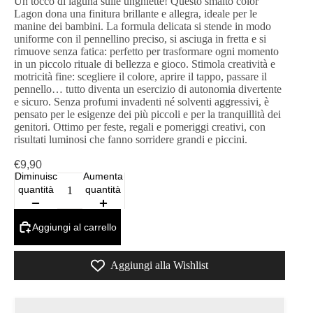
Un tocco di laguna sulle unghiette! Questo smalto color
Lagon dona una finitura brillante e allegra, ideale per le
manine dei bambini. La formula delicata si stende in modo
uniforme con il pennellino preciso, si asciuga in fretta e si
rimuove senza fatica: perfetto per trasformare ogni momento
in un piccolo rituale di bellezza e gioco. Stimola creatività e
motricità fine: scegliere il colore, aprire il tappo, passare il
pennello… tutto diventa un esercizio di autonomia divertente
e sicuro. Senza profumi invadenti né solventi aggressivi, è
pensato per le esigenze dei più piccoli e per la tranquillità dei
genitori. Ottimo per feste, regali e pomeriggi creativi, con
risultati luminosi che fanno sorridere grandi e piccini.
€9,90
Diminuisci
Aumenta
quantità
quantità
Aggiungi al carrello
Aggiungi alla Wishlist