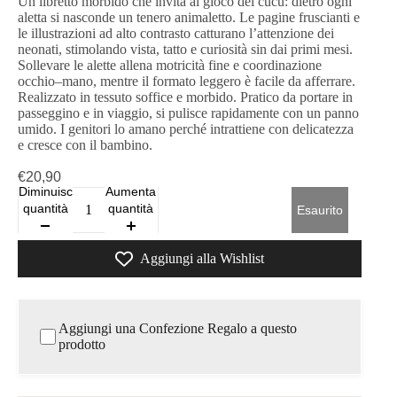
Un libretto morbido che invita al gioco del cucù: dietro ogni
aletta si nasconde un tenero animaletto. Le pagine fruscianti e
le illustrazioni ad alto contrasto catturano l’attenzione dei
neonati, stimolando vista, tatto e curiosità sin dai primi mesi.
Sollevare le alette allena motricità fine e coordinazione
occhio–mano, mentre il formato leggero è facile da afferrare.
Realizzato in tessuto soffice e morbido. Pratico da portare in
passeggino e in viaggio, si pulisce rapidamente con un panno
umido. I genitori lo amano perché intrattiene con delicatezza
e cresce con il bambino.
€20,90
Diminuisci
Aumenta
quantità
quantità
Esaurito
Aggiungi alla Wishlist
Aggiungi una Confezione Regalo a questo
prodotto