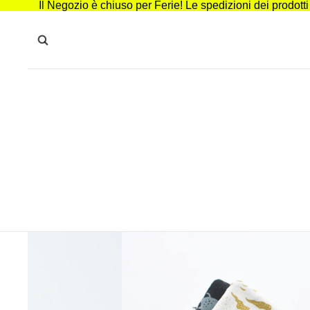
Il Negozio è chiuso per Ferie! Le spedizioni dei prodott