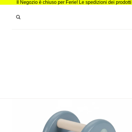
Il Negozio è chiuso per Ferie! Le spedizioni dei prodott