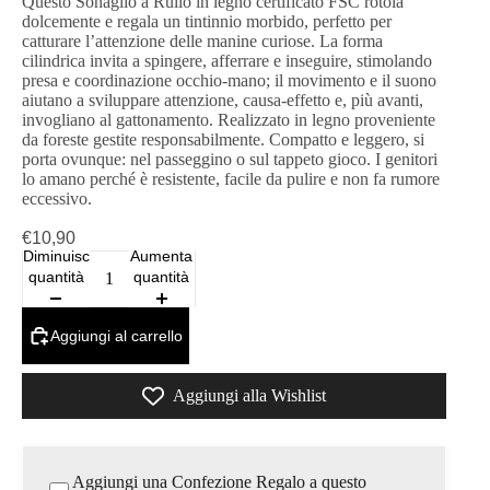
Questo Sonaglio a Rullo in legno certificato FSC rotola
dolcemente e regala un tintinnio morbido, perfetto per
catturare l’attenzione delle manine curiose. La forma
cilindrica invita a spingere, afferrare e inseguire, stimolando
presa e coordinazione occhio‑mano; il movimento e il suono
aiutano a sviluppare attenzione, causa‑effetto e, più avanti,
invogliano al gattonamento. Realizzato in legno proveniente
da foreste gestite responsabilmente. Compatto e leggero, si
porta ovunque: nel passeggino o sul tappeto gioco. I genitori
lo amano perché è resistente, facile da pulire e non fa rumore
eccessivo.
€10,90
Diminuisci
Aumenta
quantità
quantità
Aggiungi al carrello
Aggiungi alla Wishlist
Aggiungi una Confezione Regalo a questo