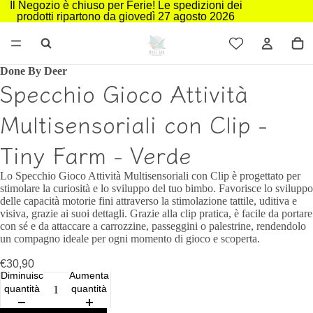
Il Negozio è chiuso per Ferie! Le spedizioni dei
prodotti ripartono da giovedì 27 agosto 2026
Done By Deer
Specchio Gioco Attività
Multisensoriali con Clip -
Tiny Farm - Verde
Lo Specchio Gioco Attività Multisensoriali con Clip è progettato per
stimolare la curiosità e lo sviluppo del tuo bimbo. Favorisce lo sviluppo
delle capacità motorie fini attraverso la stimolazione tattile, uditiva e
visiva, grazie ai suoi dettagli. Grazie alla clip pratica, è facile da portare
con sé e da attaccare a carrozzine, passeggini o palestrine, rendendolo
un compagno ideale per ogni momento di gioco e scoperta.
€30,90
Diminuisci
Aumenta
quantità
quantità