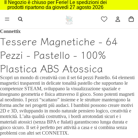
Il Negozio è chiuso per Ferie! Le spedizioni dei
prodotti ripartono da giovedì 27 agosto 2026
Connettix
Tessere Magnetiche - 64
Pezzi - Pastello - 100%
Plastica ABS Atossica
Scopri un mondo di creatività con il set 64 pezzi Pastello. 64 elementi
magnetici trasparenti in delicate tonalità pastello che supportano le
competenze STEAM, sviluppano la visualizzazione spaziale e
insegnano geometria e fisica attraverso il gioco. Sono potenti magneti
al neodimio. I pezzi “scattano” insieme e le strutture mantengono la
forma anche nei progetti più audaci. I bambini possono creare motivi
2D e 3D, sviluppando in modo naturale pensiero logico, creatività e
motricità. L’alta qualità costruttiva, i bordi arrotondati sicuri e i
materiali atossici (senza BPA e ftalati) garantiscono lunga durata e
gioco sicuro. Il set è perfetto per attività a casa e si combina senza
problemi con altri set CONNETIX.