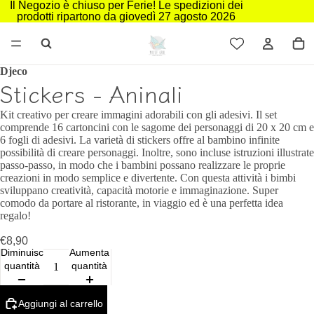
Il Negozio è chiuso per Ferie! Le spedizioni dei
prodotti ripartono da giovedì 27 agosto 2026
Djeco
Stickers - Aninali
Kit creativo per creare immagini adorabili con gli adesivi. Il set
comprende 16 cartoncini con le sagome dei personaggi di 20 x 20 cm e
6 fogli di adesivi. La varietà di stickers offre al bambino infinite
possibilità di creare personaggi. Inoltre, sono incluse istruzioni illustrate
passo-passo, in modo che i bambini possano realizzare le proprie
creazioni in modo semplice e divertente. Con questa attività i bimbi
sviluppano creatività, capacità motorie e immaginazione. Super
comodo da portare al ristorante, in viaggio ed è una perfetta idea
regalo!
€8,90
Diminuisci
Aumenta
quantità
quantità
Aggiungi al carrello