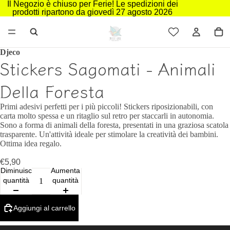
Il Negozio è chiuso per Ferie! Le spedizioni dei
prodotti ripartono da giovedì 27 agosto 2026
Djeco
Stickers Sagomati - Animali
Della Foresta
Primi adesivi perfetti per i più piccoli! Stickers riposizionabili, con
carta molto spessa e un ritaglio sul retro per staccarli in autonomia.
Sono a forma di animali della foresta, presentati in una graziosa scatola
trasparente. Un'attività ideale per stimolare la creatività dei bambini.
Ottima idea regalo.
€5,90
Diminuisci
Aumenta
quantità
quantità
Aggiungi al carrello