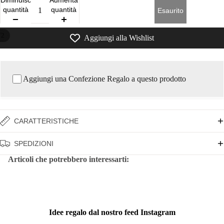
Diminuisci
Aumenta
quantità
quantità
Esaurito
/
2
Aggiungi alla Wishlist
Aggiungi una Confezione Regalo a questo prodotto
CARATTERISTICHE
SPEDIZIONI
Articoli che potrebbero interessarti:
Idee regalo dal nostro feed Instagram