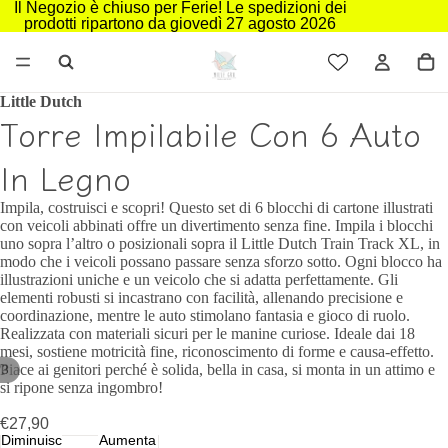
Il Negozio è chiuso per Ferie! Le spedizioni dei
prodotti ripartono da giovedì 27 agosto 2026
Little Dutch
Torre Impilabile Con 6 Auto
In Legno
Impila, costruisci e scopri! Questo set di 6 blocchi di cartone illustrati
con veicoli abbinati offre un divertimento senza fine. Impila i blocchi
uno sopra l’altro o posizionali sopra il Little Dutch Train Track XL, in
modo che i veicoli possano passare senza sforzo sotto. Ogni blocco ha
illustrazioni uniche e un veicolo che si adatta perfettamente. Gli
elementi robusti si incastrano con facilità, allenando precisione e
coordinazione, mentre le auto stimolano fantasia e gioco di ruolo.
Realizzata con materiali sicuri per le manine curiose. Ideale dai 18
mesi, sostiene motricità fine, riconoscimento di forme e causa‑effetto.
Piace ai genitori perché è solida, bella in casa, si monta in un attimo e
/
3
si ripone senza ingombro!
€27,90
Diminuisci
Aumenta