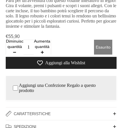
Parti per un'avventura con questo volante interattivo in legno!
Gira il volante, premi i pulsanti e scopri i suoni allegri. Con le
carte incluse, il tuo bambino potrà scegliere il percorso da
solo. Il legno robusto e i colori tenui lo rendono un bellissimo
giocattolo per i piccoli esploratori curiosi. Perfetto per giocare
insieme e stimolare la fantasia.
€55,90
Diminuisci
Aumenta
quantità
quantità
Esaurito
Aggiungi alla Wishlist
Aggiungi una Confezione Regalo a questo
prodotto
CARATTERISTICHE
SPEDIZIONI