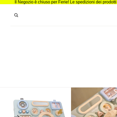
Il Negozio è chiuso per Ferie! Le spedizioni dei prodott