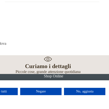
Curiamo i dettagli
Piccole cose, grande attenzione quotidiana
Shop Online
 tutti
Negare
No, aggiusta
Facebook
Instagram