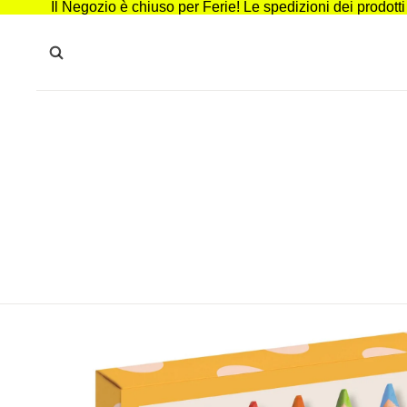
Il Negozio è chiuso per Ferie! Le spedizioni dei prodott