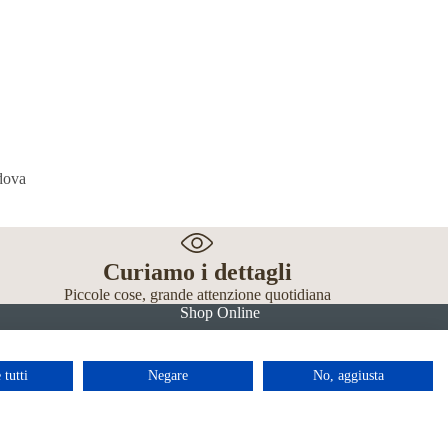
Curiamo i dettagli
Piccole cose, grande attenzione quotidiana
Shop Online
 tutti
Negare
No, aggiusta
Facebook
Instagram