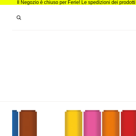
Il Negozio è chiuso per Ferie! Le spedizioni dei prodott