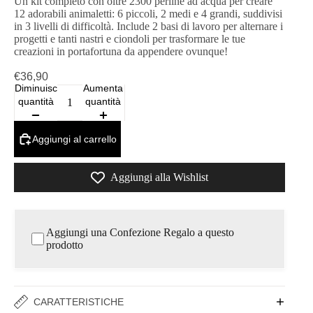
Un kit completo con oltre 2300 perline ad acqua per creare
12 adorabili animaletti: 6 piccoli, 2 medi e 4 grandi, suddivisi
in 3 livelli di difficoltà. Include 2 basi di lavoro per alternare i
progetti e tanti nastri e ciondoli per trasformare le tue
creazioni in portafortuna da appendere ovunque!
€36,90
Diminuisci
Aumenta
quantità
quantità
Aggiungi al carrello
Aggiungi alla Wishlist
Aggiungi una Confezione Regalo a questo
prodotto
CARATTERISTICHE