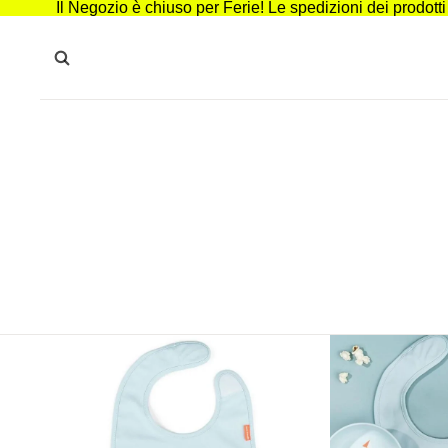
Il Negozio è chiuso per Ferie! Le spedizioni dei prodott