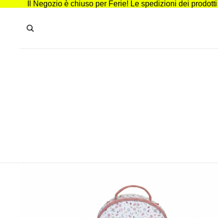
Il Negozio è chiuso per Ferie! Le spedizioni dei prodott