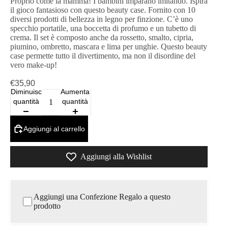
Proprio come la mamma! I bambini imparano imitando. Ispira
il gioco fantasioso con questo beauty case. Fornito con 10
diversi prodotti di bellezza in legno per finzione. C’è uno
specchio portatile, una boccetta di profumo e un tubetto di
crema. Il set è composto anche da rossetto, smalto, cipria,
piumino, ombretto, mascara e lima per unghie. Questo beauty
case permette tutto il divertimento, ma non il disordine del
vero make-up!
€35,90
Diminuisci
Aumenta
quantità
quantità
Aggiungi al carrello
Aggiungi alla Wishlist
Aggiungi una Confezione Regalo a questo
prodotto