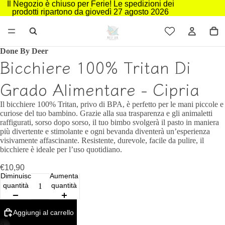
Il Negozio è chiuso per Ferie! Le spedizioni dei
prodotti ripartono da giovedì 27 agosto 2026
Done By Deer
Bicchiere 100% Tritan Di
Grado Alimentare - Cipria
Il bicchiere 100% Tritan, privo di BPA, è perfetto per le mani piccole e
curiose del tuo bambino. Grazie alla sua trasparenza e gli animaletti
raffigurati, sorso dopo sorso, il tuo bimbo svolgerà il pasto in maniera
più divertente e stimolante e ogni bevanda diventerà un’esperienza
visivamente affascinante. Resistente, durevole, facile da pulire, il
bicchiere è ideale per l’uso quotidiano.
€10,90
Diminuisci
Aumenta
quantità
quantità
Aggiungi al carrello
/
4