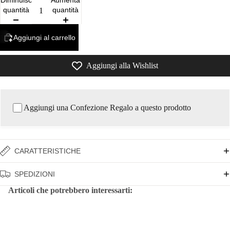
Diminuisci
Aumenta
quantità
quantità
/
3
Aggiungi al carrello
Aggiungi alla Wishlist
Aggiungi una Confezione Regalo a questo prodotto
CARATTERISTICHE
SPEDIZIONI
Articoli che potrebbero interessarti: