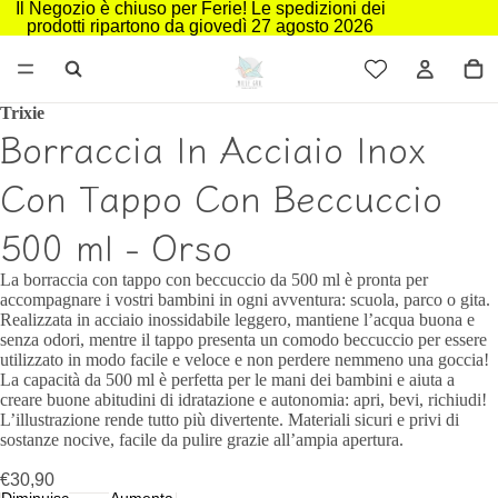
Il Negozio è chiuso per Ferie! Le spedizioni dei
prodotti ripartono da giovedì 27 agosto 2026
Trixie
Borraccia In Acciaio Inox
Con Tappo Con Beccuccio
500 ml - Orso
La borraccia con tappo con beccuccio da 500 ml è pronta per
accompagnare i vostri bambini in ogni avventura: scuola, parco o gita.
Realizzata in acciaio inossidabile leggero, mantiene l’acqua buona e
senza odori, mentre il tappo presenta un comodo beccuccio per essere
utilizzato in modo facile e veloce e non perdere nemmeno una goccia!
La capacità da 500 ml è perfetta per le mani dei bambini e aiuta a
creare buone abitudini di idratazione e autonomia: apri, bevi, richiudi!
L’illustrazione rende tutto più divertente. Materiali sicuri e privi di
sostanze nocive, facile da pulire grazie all’ampia apertura.
€30,90