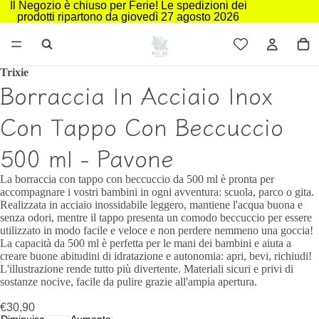
Il Negozio è chiuso per Ferie! Le spedizioni dei
prodotti ripartono da giovedì 27 agosto 2026
Trixie
Borraccia In Acciaio Inox
Con Tappo Con Beccuccio
500 ml - Pavone
La borraccia con tappo con beccuccio da 500 ml è pronta per
accompagnare i vostri bambini in ogni avventura: scuola, parco o gita.
Realizzata in acciaio inossidabile leggero, mantiene l'acqua buona e
senza odori, mentre il tappo presenta un comodo beccuccio per essere
utilizzato in modo facile e veloce e non perdere nemmeno una goccia!
La capacità da 500 ml è perfetta per le mani dei bambini e aiuta a
creare buone abitudini di idratazione e autonomia: apri, bevi, richiudi!
L'illustrazione rende tutto più divertente. Materiali sicuri e privi di
sostanze nocive, facile da pulire grazie all'ampia apertura.
€30,90