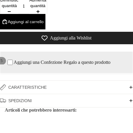
Diminuisci
Aumenta
quantità
quantità
Aggiungi al carrello
Aggiungi alla Wishlist
/
5
Aggiungi una Confezione Regalo a questo prodotto
CARATTERISTICHE
SPEDIZIONI
Articoli che potrebbero interessarti: