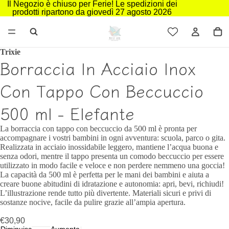
Il Negozio è chiuso per Ferie! Le spedizioni dei
prodotti ripartono da giovedì 27 agosto 2026
Trixie
Borraccia In Acciaio Inox
Con Tappo Con Beccuccio
500 ml - Elefante
La borraccia con tappo con beccuccio da 500 ml è pronta per
accompagnare i vostri bambini in ogni avventura: scuola, parco o gita.
Realizzata in acciaio inossidabile leggero, mantiene l’acqua buona e
senza odori, mentre il tappo presenta un comodo beccuccio per essere
utilizzato in modo facile e veloce e non perdere nemmeno una goccia!
La capacità da 500 ml è perfetta per le mani dei bambini e aiuta a
creare buone abitudini di idratazione e autonomia: apri, bevi, richiudi!
L’illustrazione rende tutto più divertente. Materiali sicuri e privi di
sostanze nocive, facile da pulire grazie all’ampia apertura.
€30,90