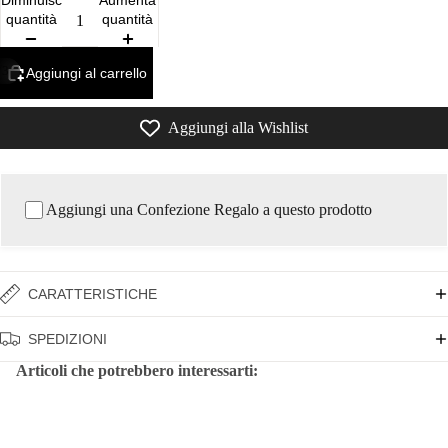
Diminuisci
Aumenta
quantità
quantità
/
3
Aggiungi al carrello
Aggiungi alla Wishlist
Aggiungi una Confezione Regalo a questo prodotto
CARATTERISTICHE
SPEDIZIONI
Articoli che potrebbero interessarti: