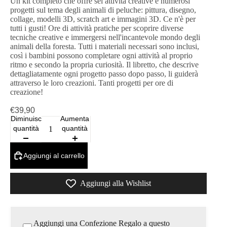
Un kit completo che offre sei attività creative e numerosi
progetti sul tema degli animali di peluche: pittura, disegno,
collage, modelli 3D, scratch art e immagini 3D. Ce n'è per
tutti i gusti! Ore di attività pratiche per scoprire diverse
tecniche creative e immergersi nell'incantevole mondo degli
animali della foresta. Tutti i materiali necessari sono inclusi,
così i bambini possono completare ogni attività al proprio
ritmo e secondo la propria curiosità. Il libretto, che descrive
dettagliatamente ogni progetto passo dopo passo, li guiderà
attraverso le loro creazioni. Tanti progetti per ore di
creazione!
€39,90
Diminuisci
Aumenta
quantità
quantità
Aggiungi al carrello
Aggiungi alla Wishlist
Aggiungi una Confezione Regalo a questo