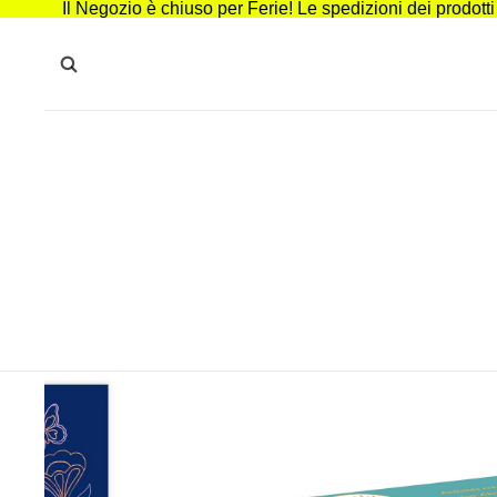
Il Negozio è chiuso per Ferie! Le spedizioni dei prodott