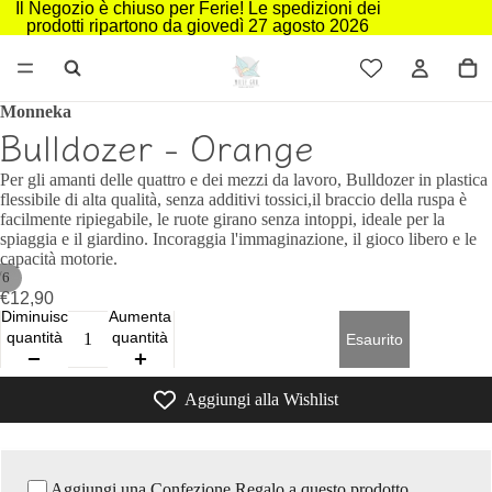
Il Negozio è chiuso per Ferie! Le spedizioni dei
prodotti ripartono da giovedì 27 agosto 2026
Monneka
Bulldozer - Orange
Per gli amanti delle quattro e dei mezzi da lavoro, Bulldozer in plastica
flessibile di alta qualità, senza additivi tossici,il braccio della ruspa è
facilmente ripiegabile, le ruote girano senza intoppi, ideale per la
spiaggia e il giardino. Incoraggia l'immaginazione, il gioco libero e le
capacità motorie.
/
6
€12,90
Diminuisci
Aumenta
quantità
quantità
Esaurito
Aggiungi alla Wishlist
Aggiungi una Confezione Regalo a questo prodotto