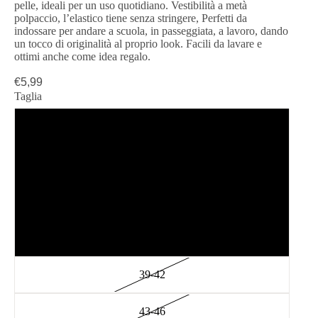
pelle, ideali per un uso quotidiano. Vestibilità a metà
polpaccio, l’elastico tiene senza stringere, Perfetti da
indossare per andare a scuola, in passeggiata, a lavoro, dando
un tocco di originalità al proprio look. Facili da lavare e
ottimi anche come idea regalo.
€5,99
Taglia
23-26
27-30
31-34
35-38
39-42
43-46