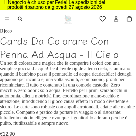
Il Negozio è chiuso per Ferie! Le spedizioni dei
prodotti ripartono da giovedì 27 agosto 2026
Djeco
Cards Da Colorare Con
Penna Ad Acqua - Il Cielo
Un set di colorazione magica che fa comparire i colori con una
semplice goccia d’acqua! Le 4 tavole rigide a tema cielo, si animano
quando il bambino passa il pennarello ad acqua ricaricabile: i dettagli
appaiono per incanto e, una volta asciutti, scompaiono, pronti per
ricominciare. Il tutto è contenuto in una comoda custodia. Zero
macchie, zero odori: solo acqua. Perfetto per i primi scarabocchi in
autonomia, allena motricità fine, coordinazione mano-occhio e
attenzione, introducendo il gioco causa-effetto in modo divertente e
sicuro. Le carte sono robuste con angoli arrotondati, adatte alle manine
piccole. Compatto e pratico da portare in viaggio o al ristorante:
intrattenimento intelligente ovunque. I genitori lo adorano perché è
pulito, riutilizzabile e sempre nuovo.
€12,90